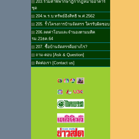
203.รวมคำพิพากษาฎีกากฎหมายอาคาร
ชุด
204.พ.ร.บ.ทรัพย์อิงสิทธิ พ.ศ.2562
205. รั้วโครงการบ้านจัดสรร ใครรับผิดชอบ
206.ลดค่าโอนและจำนองตามมติค
รม.21ธค.64
207. ซื้อบ้านจัดสรรดีอย่างไร?
ถาม-ตอบ [Ask & Question]
ติดต่อเรา [Contact us]