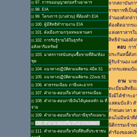
97. การขออนุญาตก่อสร้างอาคาร
จากสถาบันการเ
98. EIA
ราชการที่เป็น
99. โครงการ (บางส่วน) ที่ต้องทำ EIA
จำนองดังกล่าว
100. ผู้มีสิทธิทำรายงาน EIA
ต้องติดอากร
แห่งตราสารใบร
101. ผังเมืองรวมกรุงเทพมหานคร
สิทธิจำนองดั
102. การรับรู้รายได้ในธุรกิจ
อสังหาริมทรัพย์
ตอบ
การโอ
ประกันหนี้ดังก
103. มาตรการสนับสนุนซื้อขายที่ดิน/ห้อง
ชุด
ผู้รับจำนอง แ
อากรแสตมป์แต
104. แนวทางปฏิบัติตามมติครม.4มีค.51
105. แนวทางปฏิบัติตามมติครม.22เมย.51
ถาม
นาย 
106. ค่าธรรมเนียม ภาษีและอากร
ทะเบียนสิทธิแ
107. คำถาม-ตอบเกี่ยวกับค่าธรรมเนียม
จึงมิได้ชำระ
108. คำถาม-ตอบภาษีเงินได้บุคคลหัก ณ ที่
แสตมป์แล้ว สำ
จ่าย
กำหนดเวลา ตา
109. คำถาม-ตอบเกี่ยวกับภาษีธุรกิจเฉพาะ
ตนไม่มีหน้าที
110. คำถาม-ตอบเกี่ยวกับอากรแสตมป์
นิติกรรมเจ้าพน
111. คำถาม-ตอบเกี่ยวกับที่ดินที่ประชาชน
คำร้องของดเง