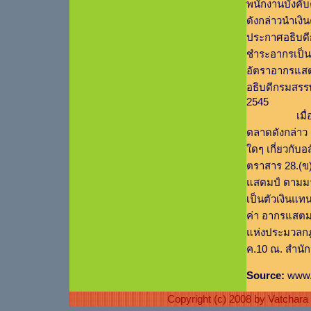
พนักงานบังคับ
ดังกล่าวนำเงิ
ประกาศอธิบดีก
ชำระอากรเป็น
อัตราอากรแสตม
อธิบดีกรมสรรพ
2545
เมื่อข้อเท็
ตลาดดังกล่าว แ
ใดๆ เกี่ยวกับ
ตราสาร 28.(ข)
แสตมป์ ตามมา
เป็นตัวเงินแท
ค่า อากรแสตม
แห่งประมวลกฎ
ค.10 ณ. สำนัก
Source:
www.d
Copyright (c) 2008 by Vatchar