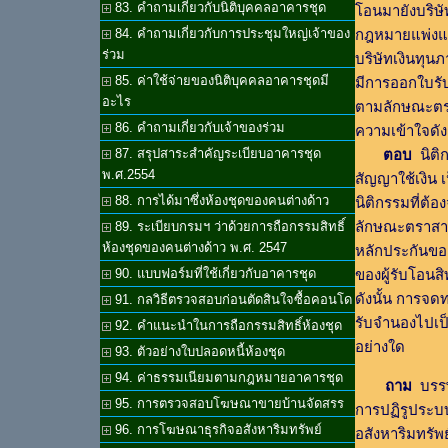
83. คำถามเกี่ยวกับนิติบุคคลอาคารชุด
โอนมายังบริษ
84. คำถามเกี่ยวกับการประชุมใหญ่เจ้าของ
กฎหมายแพ่งแล
ร่วม
บริษัทเงินทุน
85. ค่าใช้จ่ายของนิติบุคคลอาคารชุดมี
มีการออกใบรั
อะไร
ตามลักษณะตรา
86. คำถามเกี่ยวกับเจ้าของร่วม
ความเข้าใจดัง
87. สรุปสาระสำคัญระเบียบอาคารชุด
ตอบ
นิติก
พ.ศ.2554
สัญญาใช้เงิน เ
88. การได้มาซึ่งห้องชุดของคนต่างด้าว
นิติกรรมที่ต้
ลักษณะตราสาร
89. ระเบียบกรมฯ ว่าด้วยการถือกรรมสิทธิ์
ห้องชุดของคนต่างด้าว พ.ศ. 2547
หลักประกันของห
90. แบบฟอร์มที่ใช้เกี่ยวกับอาคารชุด
ของผู้รับโอน
ดังนั้น การจด
91. กลวิธีตรวจสอบก่อนตัดสินใจซื้อคอนโด
รับจำนองไปเป็
92. คำแนะนำในการถือกรรมสิทธิ์ห้องชุด
อย่างใด
93. ตัวอย่างใบปลอดหนี้ห้องชุด
94. ค่าธรรมเนียมตามกฎหมายอาคารชุด
ถาม
บรรษั
95. การตรวจสอบโฆษณาขายบ้านจัดสรร
การปฏิรูประบบ
96. การโฆษณาธุรกิจอสังหาริมทรัพย์
อสังหาริมทรัพ