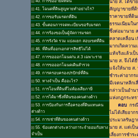
40. การขออายัดที่ดิน
นาย ส. ได้ขายท
สัญญาขายที่ด
41. โฉนดที่ดินสูญหายทำอย่างไร?
ราคาขายที่ดินเ
42. การขอรับมรดกที่ดิน
ธรรมเนียมในกา
43. ขั้นตอนการจดทะเบียนขอรับมรดก
ซึ่งต่อมานาย 
44. การร้องขอเป็นผู้จัดการมรดก
คลาดเคลื่อน เ
45. การรังวัด รวม แบ่งแยก สอบเขตที่ดิน
มากเกิดความเข
46. ที่ดินที่ออกเอกสารสิทธิไม่ได้
แท้จริงแล้วเป็
47. การขอออกโฉนด/น.ส.3 เฉพาะราย
นาย ส. จึงได้ย
48. การขอออกโฉนดเดินสำรวจ
แจ้งให้นาย ส. 
49. การครอบครองปรปักษ์ที่ดิน
ชำระค่าอากรแส
50. ทางจำเป็น คืออะไร?
มีเจตนาหลีกเล
51. การโอนที่ดินที่ไม่ต้องเสียภาษี
กล่าวเป็นอำนา
52. การได้มาซึ่งที่ดินของคนต่างด้าว
แห่งกฎกระทรว
ตอบ
กรณีท
53. การป้องกันการถือครองที่ดินแทนคน
ต่างด้าว
ไม่ได้เสียอากร
54. การเช่าที่ดินของคนต่างด้าว
ประมวลรัษฎากร
นาย ส. แต่เป็
55. ข้อแตกต่างระหว่างภาระจำยอมกับทาง
จำเป็น
เลี่ยงการชำร