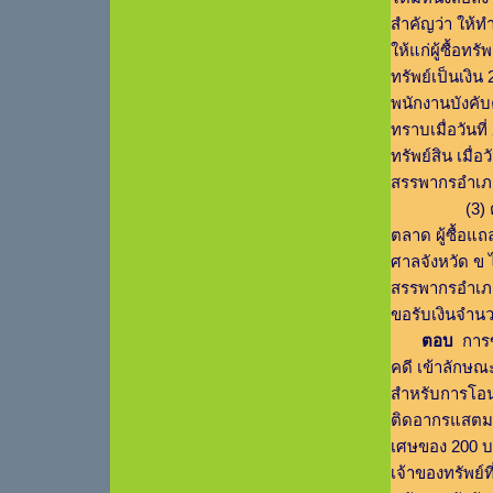
สำคัญว่า ให้ท
ให้แก่ผู้ซื้อท
ทรัพย์เป็นเงิ
พนักงานบังคับ
ทราบเมื่อวัน
ทรัพย์สิน เมื
สรรพากรอำเภอ
(3) ต่อมาศ
ตลาด ผู้ซื้อแ
ศาลจังหวัด ข 
สรรพากรอำเภอ
ขอรับเงินจำนวน
ตอบ
การข
คดี เข้าลักษณะ
สำหรับการโอนสิ
ติดอากรแสตมป์
เศษของ 200 บ
เจ้าของทรัพย์