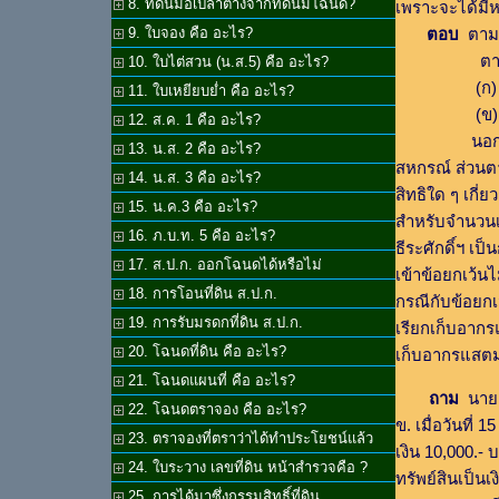
8. ที่ดินมือเปล่าต่างจากที่ดินมีโฉนด?
เพราะจะได้มีห
9. ใบจอง คือ อะไร?
ตอบ
ตามบ
ตามลักษณะตร
10. ใบไต่สวน (น.ส.5) คือ อะไร?
(ก) ถ้าต้นฉ
11. ใบเหยียบย่ำ คือ อะไร?
(ข) ถ้าเกิ
12. ส.ค. 1 คือ อะไร?
นอกจากนี้ยัง
13. น.ส. 2 คือ อะไร?
สหกรณ์ ส่วนตา
14. น.ส. 3 คือ อะไร?
สิทธิใด ๆ เกี่
15. น.ค.3 คือ อะไร?
สำหรับจำนวนเง
16. ภ.บ.ท. 5 คือ อะไร?
ธีระศักดิ์ฯ เป
17. ส.ป.ก. ออกโฉนดได้หรือไม่
เข้าข้อยกเว้น
18. การโอนที่ดิน ส.ป.ก.
กรณีกับข้อยกเ
19. การรับมรดกที่ดิน ส.ป.ก.
เรียกเก็บอากรแ
20. โฉนดที่ดิน คือ อะไร?
เก็บอากรแสตม
21. โฉนดแผนที่ คือ อะไร?
ถาม
นาย 
22. โฉนดตราจอง คือ อะไร?
ข. เมื่อวันที่
23. ตราจองที่ตราว่าได้ทำประโยชน์แล้ว
เงิน 10,000.-
24. ใบระวาง เลขที่ดิน หน้าสำรวจคือ ?
ทรัพย์สินเป็น
25. การได้มาซึ่งกรรมสิทธิ์ที่ดิน