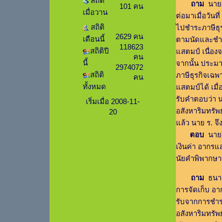
สถิติ
ถาม
นาย ร
101 คน
เมื่อวาน
ต่อมาเมื่อวันท
สถิติ
ไปชำระภาษีธุร
2629 คน
เดือนนี้
ตามนัดและชำระ
118623
สถิติปี
แสตมป์ เนื่อง
คน
นี้
จากนั้น ประมา
2974072
สถิติ
ภาษีธุรกิจเฉพา
คน
ทั้งหมด
แสตมป์ได้ เมื
รับคำตอบว่า 
เริ่มเมื่อ 2008-11-
อสังหาริมทรัพ
20
แล้ว นาย ร. 
ตอบ
นาย ร
เงินค่า อากรแ
นัยคำพิพากษาศ
ถาม
ธนาคา
การจัดเก็บ อ
รับจากการชำระ
อสังหาริมทรั