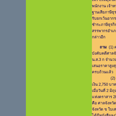
พนักงาน เจ้าหน
ฐานเสียภาษีธุ
รับยกเว้นอาก
ชำระภาษีธุรกิ
สรรพากรอำเภอ
กล่าวอีก
ถาม
(1) ศ
บังคับคดีศาลจั
น.ส.3 ก จำนวน
เสนอราคาสูงสุด
ครบถ้วนแล้ว
(2) ศาลจังห
เงิน 2,750 บา
เมื่อวันที่ 2
แห่งตราสาร 28
คือ ศาลจังหวัด
จังหวัด ข ใบเ
ได้มีหนังสือล