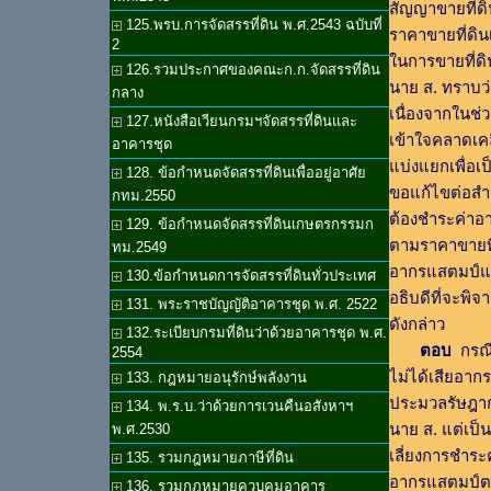
สัญญาขายที่ด
125.พรบ.การจัดสรรที่ดิน พ.ศ.2543 ฉบับที่
ราคาขายที่ดิน
2
ในการขายที่ดิ
126.รวมประกาศของคณะก.ก.จัดสรรที่ดิน
นาย ส. ทราบว่
กลาง
เนื่องจากในช่
127.หนังสือเวียนกรมฯจัดสรรที่ดินและ
เข้าใจคลาดเคล
อาคารชุด
แบ่งแยกเพื่อเป
128. ข้อกำหนดจัดสรรที่ดินเพื่ออยู่อาศัย
ขอแก้ไขต่อสำน
กทม.2550
ต้องชำระค่าอา
129. ข้อกำหนดจัดสรรที่ดินเกษตรกรรมก
ตามราคาขายที่ด
ทม.2549
อากรแสตมป์แต่
130.ข้อกำหนดการจัดสรรที่ดินทั่วประเทศ
อธิบดีที่จะพิ
131. พระราชบัญญัติอาคารชุด พ.ศ. 2522
ดังกล่าว
132.ระเบียบกรมที่ดินว่าด้วยอาคารชุด พ.ศ.
ตอบ
กรณีท
2554
ไม่ได้เสียอากร
133. กฎหมายอนุรักษ์พลังงาน
ประมวลรัษฎากร
134. พ.ร.บ.ว่าด้วยการเวนคืนอสังหาฯ
นาย ส. แต่เป็
พ.ศ.2530
เลี่ยงการชำร
135. รวมกฎหมายภาษีที่ดิน
อากรแสตมป์ตา
136. รวมกฎหมายควบคุมอาคาร