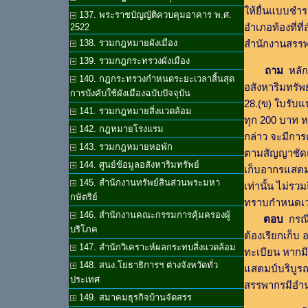
ให้ยื่นแบบชำ
137. พระราชบัญญัติควบคุมอาคาร พ.ศ.
อำเภอท้องที่ที
2522
138. รวมกฎหมายผังเมือง
สำนักงานสรรพ
139. รวมกฎกระทรวงผังเมือง
ถาม
หลัก
140. กฎกระทรวงกำหนดระยะเวลาสิ้นสุด
อสังหาริมทรัพ
การบังคับใช้ผังเมืองฉบับปัจจุบัน
28.(ข) ใบรับแ
141. รวมกฎหมายสิ่งแวดล้อม
ทุก 200 บาท ห
142. กฎหมายโรงแรม
กล่าว จะมีกา
143. รวมกฎหมายหอพัก
ตามสัญญาชัดแจ้
144. ศูนย์ข้อมูลอสังหาริมทรัพย์
เก็บอากรแสตมป
145. สำนักงานทรัพย์สินส่วนพระมหา
เท่านั้น ไม่รว
กษัตริย์
ทราบกำหนดเวลา
146. สำนักงานคณะกรรมการคุ้มครองผู้
ตอบ
กรณี
บริโภค
ต้องเรียกเก็บ
147. สำนักวิเคราะห์ผลกระทบสิ่งแวดล้อม
ทะเบียน หากมี
148. สนง.โยธาธิการฯ ต่างจังหวัดทั่ว
แสตมป์บริบูรณ
ประเทศ
สรรพากรมีอ
149. สมาคมธุรกิจบ้านจัดสรร