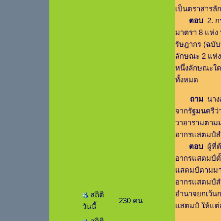
เป็นตราสารลั
ตอบ
2. ก
มาตรา 8 แห่ง
รัษฎากร (ฉบั
ลักษณะ 2 แห่ง
หนึ่งลักษณะใ
ทั้งหมด
ถาม
นางสา
จากรัฐมนตรีว่
วาอารามตามมา
อากรแสตมป์ส
ตอบ
ผู้ที
อากรแสตมป์ตั้
แสตมป์ตามมาตร
อากรแสตมป์สำห
อำนาจยกเว้นก
สถิติ
230 คน
แสตมป์ ให้แต่
วันนี้