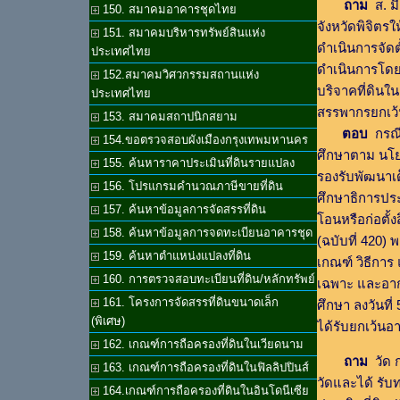
ถาม
ส. มี
150. สมาคมอาคารชุดไทย
จังหวัดพิจิตร
151. สมาคมบริหารทรัพย์สินแห่ง
ดำเนินการจัดต
ประเทศไทย
ดำเนินการโดยเ
152.สมาคมวิศวกรรมสถานแห่ง
บริจาคที่ดินใ
ประเทศไทย
สรรพากรยกเว้
153. สมาคมสถาปนิกสยาม
ตอบ
กรณี
154.ขอตรวจสอบผังเมืองกรุงเทพมหานคร
ศึกษาตาม นโยบ
155. ค้นหาราคาประเมินที่ดินรายแปลง
รองรับพัฒนาเ
156. โปรแกรมคำนวณภาษีขายที่ดิน
ศึกษาธิการปร
157. ค้นหาข้อมูลการจัดสรรที่ดิน
โอนหรือก่อตั้
158. ค้นหาข้อมูลการจดทะเบียนอาคารชุด
(ฉบับที่ 420)
159. ค้นหาตำแหน่งแปลงที่ดิน
เกณฑ์ วิธีการ 
160. การตรวจสอบทะเบียนที่ดิน/หลักทรัพย์
เฉพาะ และอากร
161. โครงการจัดสรรที่ดินขนาดเล็ก
ศึกษา ลงวันที
(พิเศษ)
ได้รับยกเว้น
162. เกณฑ์การถือครองที่ดินในเวียดนาม
ถาม
วัด ก
163. เกณฑ์การถือครองที่ดินในฟิลลิปปินส์
วัดและได้ รั
164.เกณฑ์การถือครองที่ดินในอินโดนีเซีย