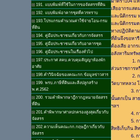
มาตรา104 แห่ง
191. แบบพิมพ์ที่ใช้ในการขอจัดสรรที่ดิน
เสียอากรแสตม
192. แบบพิมพ์อาคารชุดที่ควรทราบ
และนิติกรรม ห
193.โปรแกรมคำนวณค่าใช้จ่ายโอน-กรม
และนิติกรรมต
ที่ดิน
ทางปฏิบัติตาม
194. คู่มือประชาชนเกี่ยวกับการจัดสรร
ที่ดินจึงขอหาร
195. คู่มือประชาชนเกี่ยวกับอาคารชุด
ต้องเสีย อาก
196. คู่มือประชาชนในเรื่องทั่วไป
อสังหาริมทรัพ
197.ประกาศ สคบ.ควบคุมสัญญาห้องพัก
1. การให้ ก
อาศัย
ส่วนราชการหรือ
198.คำวินิจฉัยของคณะกก.ข้อมูลข่าวสาร
2. การให้ ก
199. พรบ.ภาษีที่ดินและสิ่งปลูกสร้าง
วัดบาทหลวง โร
พ.ศ.2562
3. การให้ กา
200. รวมคำพิพากษาฎีกากฎหมายจัดสรร
นั้นตกเป็น สา
ที่ดิน
ฯลฯ
201.คำพิพากษาศาลปกครองสูงสุดเกี่ยวกับ
4. การโอนม
จัดสรร
5. การจดทะเ
202.ความเห็นคณะกก.กฤษฎีกาเกี่ยวกับ
สิทธิเก็บกิน ส
จัดสรร
6. การจดทะ