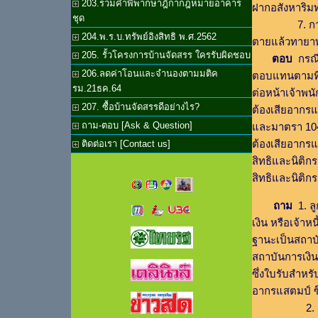
203.รวมคำพิพากษาฎีกากฎหมายอาคาร
ฝากอสังหาริมทร
ชุด
7. การจดทะ
204.พ.ร.บ.ทรัพย์อิงสิทธิ พ.ศ.2562
ตายแล้วทายาท
205. รั้วโครงการบ้านจัดสรร ใครรับผิดชอบ
ตอบ
กรณีก
206.ลดค่าโอนและจำนองตามมติค
ตอบแทนตามที่หา
รม.21ธค.64
ต่อหน้าเจ้าพน
207. ซื้อบ้านจัดสรรดีอย่างไร?
ต้องเสียอากร
ถาม-ตอบ [Ask & Question]
และมาตรา 104 
ต้องเสียอากร
ติดต่อเรา [Contact us]
สิทธิและนิติก
สิทธิและนิติ
ถาม
1. ลู
เงิน หรือเจ้าหน
ฐานะเป็นสถาบัน
สถาบันการเงินว
ซึ่งใบรับสำหร
อากรแสตมป์ ซึ
2. กรณีโอนส