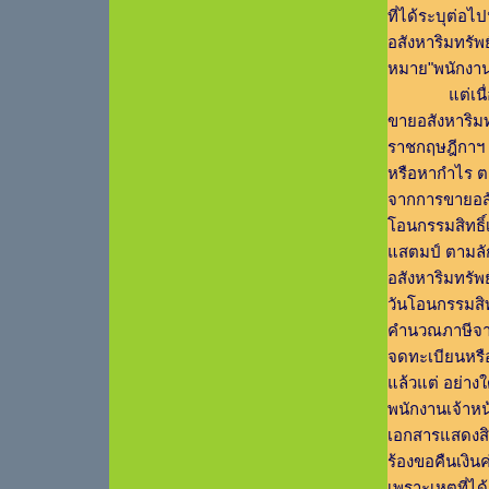
ที่ได้ระบุต่อไป
อสังหาริมทรัพ
หมาย"พนักงานเ
แต่เนื่องจาก
ขายอสังหาริมท
ราชกฤษฎีกาฯ (
หรือหากำไร ต
จากการขายอสัง
โอนกรรมสิทธิ์เ
แสตมป์ ตามลั
อสังหาริมทรัพย
วันโอนกรรมสิท
คำนวณภาษีจาก
จดทะเบียนหรื
แล้วแต่ อย่า
พนักงานเจ้าหน
เอกสารแสดงสิทธ
ร้องขอคืนเงิ
เพราะเหตุที่ไ