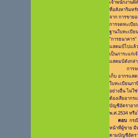
เจ้าพนักงานพิ
ที่อสังหาริมท
จาก การขายอสั
การจดทะเบียนข
ฐานใบทะเบียน
"การธนาคาร" ม
แสตมป์ไปแล้ว
เป็นภาระแก่เ
แสตมป์ดังกล่า
การจดทะเบียน
เก็บ อากรแสต
ใบทะเบียนภาษ
อย่างอื่น ไม่ใ
ต้องเสียอากรแ
บัญชีอัตราอาก
พ.ศ.2534 หรือ
ตอบ
กรณีก
หน้าที่ผู้ขาย
ตามบัญชีอัตร