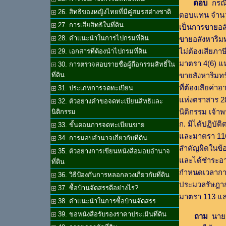
ตอบ
กรณีน
26. สิทธิของหญิงไทยที่มีคู่สมรสต่างชาติ
ตอบแทน จำนวน 
27. การเสียสิทธิในที่ดิน
เป็นการขายอส
28. คำแนะนำในการไปกรมที่ดิน
ขายอสังหาริมทร
ไม่ต้องเสียภ
29. เอกสารที่ต้องนำไปกรมที่ดิน
มาตรา 4(6) แ
30. การตรวจสอบรายชื่อผู้ถือกรรมสิทธิ์ใน
ที่ดิน
ขายสังหาริมทร
ที่ต้องเสียค่
31. ประเภทการจดทะเบียน
แห่งตราสาร 28
32. ตัวอย่างคำขอจดทะเบียนสิทธิและ
นิติกรรม เจ้า
นิติกรรม
ก. มิได้ปฏิบั
33. ขั้นตอนการจดทะเบียนขาย
และมาตรา 116
34. การมอบอำนาจเกี่ยวกับที่ดิน
สำคัญผิดในข้อ
35. ตัวอย่างการเขียนหนังสือมอบอำนาจ
และได้ชำระอา
ที่ดิน
กำหนดเวลาการ
36. วิธีป้องกันการหลอกลวงเกี่ยวกับที่ดิน
ประมวลรัษฎากร
37. ซื้อบ้านจัดสรรดีอย่างไร?
มาตรา 113 แ
38. คำแนะนำในการซื้อบ้านจัดสรร
39. ขอหนังสือรับรองราคาประเมินที่ดิน
ถาม
นาย ส