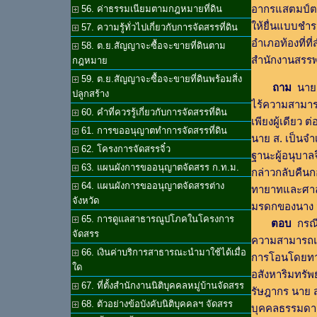
อากรแสตมป์ตา
56. ค่าธรรมเนียมตามกฎหมายที่ดิน
ให้ยื่นแบบชำ
57. ความรู้ทั่วไปเกี่ยวกับการจัดสรรที่ดิน
อำเภอท้องที่ที
58. ต.ย.สัญญาจะซื้อจะขายที่ดินตาม
สำนักงานสรรพ
กฎหมาย
59. ต.ย.สัญญาจะซื้อจะขายที่ดินพร้อมสิ่ง
ถาม
นาย ส
ปลูกสร้าง
ไร้ความสามารถ
60. คำที่ควรรู้เกี่ยวกับการจัดสรรที่ดิน
เพียงผู้เดียว
61. การขออนุญาตทำการจัดสรรที่ดิน
นาย ส. เป็นจ
62. โครงการจัดสรรจิ๋ว
ฐานะผู้อนุบา
63. แผนผังการขออนุญาตจัดสรร ก.ท.ม.
กล่าวกลับคืนก
64. แผนผังการขออนุญาตจัดสรรต่าง
ทายาทและศาลม
จังหวัด
มรดกของนาง ม.
65. การดูแลสาธารณูปโภคในโครงการ
ตอบ
กรณีน
จัดสรร
ความสามารถแล
66. เงินค่าบริการสาธารณะนำมาใช้ได้เมื่อ
การโอนโดยทาง
ใด
อสังหาริมทรั
67. ที่ตั้งสำนักงานนิติบุคคลหมู่บ้านจัดสรร
รัษฎากร นาย ส.
68. ตัวอย่างข้อบังคับนิติบุคคลฯ จัดสรร
บุคคลธรรมดาต