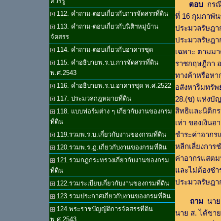
ควรรู้
ตอบ
กรณีน
112. คำถาม-ตอบเกี่ยวกับการจัดสรรที่ดิน
ที่ 16 กุมภาพ
113. คำถาม-ตอบเกี่ยวกับนิติฯหมู่บ้าน
ประมวลรัษฎากร
จัดสรร
ประมวลรัษฎากร 
114. คำถาม-ตอบเกี่ยวกับอาคารชุด
เฉพาะ ตามมาต
115. คำอธิบายพ.ร.บ.การจัดสรรที่ดิน
ราชกฤษฎีกา อ
พ.ศ.2543
ทางค้าหรือหาก
116. คำอธิบายพ.ร.บ.อาคารชุด พ.ศ.2522
อสังหาริมทรัพ
117. ประมวลกฎหมายที่ดิน
28.(ข) แห่งบ
สิทธิและนิติกร
118. แบบฟอร์มต่าง ๆ เกี่ยวกับงานของกรม
ที่ดิน
เท่า ของเงินอ
ชำระค่าอากรแส
119.รวมพ.ร.บ.เกี่ยวกับงานของกรมที่ดิน
หลีกเลี่ยงกา
120.รวมพ.ร.ฎ.เกี่ยวกับงานของกรมที่ดิน
ค่าอากรแสตมป์
121.รวมกฎกระทรวงเกี่ยวกับงานของกรม
และไม่ต้องชำ
ที่ดิน
ประมวลรัษฎา
122.รวมระเบียบเกี่ยวกับงานของกรมที่ดิน
123.รวมประกาศเกี่ยวกับงานของกรมที่ดิน
ถาม
นาย ส
124.พระราชบัญญัติการจัดสรรที่ดิน
นาย ส. ได้ขายท
พ.ศ.2543