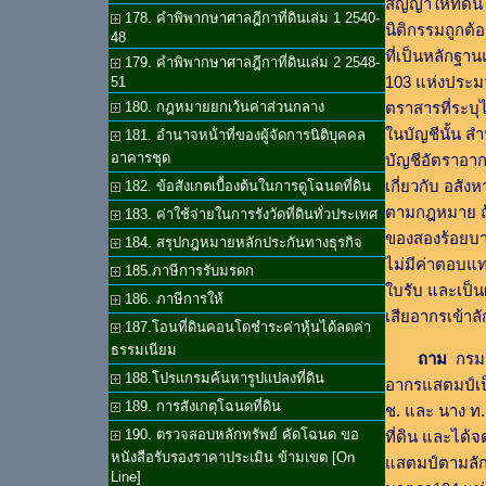
สัญญาให้ที่ดิน
178. คำพิพากษาศาลฎีกาที่ดินเล่ม 1 2540-
นิติกรรมถูกต้
48
ที่เป็นหลักฐาน
179. คำพิพากษาศาลฎีกาที่ดินเล่ม 2 2548-
103 แห่งประม
51
180. กฎหมายยกเว้นค่าส่วนกลาง
ตราสารที่ระบุ
ในบัญชีนั้น ส
181. อำนาจหน้่าที่ของผู้จัดการนิติบุคคล
อาคารชุด
บัญชีอัตราอาก
เกี่ยวกับ อสัง
182. ข้อสังเกตเบื้องต้นในการดูโฉนดที่ดิน
ตามกฎหมาย ถ้
183. ค่าใช้จ่ายในการรังวัดที่ดินทั่วประเทศ
ของสองร้อยบาท
184. สรุปกฎหมายหลักประกันทางธุรกิจ
ไม่มีค่าตอบแทน
185.ภาษีการรับมรดก
ใบรับ และเป็น
186. ภาษีการให้
เสียอากรเข้า
187.โอนที่ดินคอนโดชำระค่าหุ้นได้ลดค่า
ธรรมเนียม
ถาม
กรมส
188.โปรแกรมค้นหารูปแปลงที่ดิน
อากรแสตมป์เป
189. การสังเกตุโฉนดที่ดิน
ช. และ นาง ท. 
190. ตรวจสอบหลักทรัพย์ คัดโฉนด ขอ
ที่ดิน และได้
หนังสือรับรองราคาประเมิน ข้ามเขต [On
แสตมป์ตามลัก
Line]