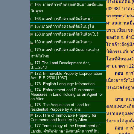
ประเมินที่ดิน
165. เกณฑ์การถือครองที่ดินมาเลเซียและ
(32,481 บาท) 
กัมพูชา
พระพุทธศาสนา 
166.เกณฑ์การถือครองที่ดินในพม่า
ศาสนสถานเมื่อร
167.เกณฑ์การถือครองที่ดินในบรูไน
ธรรมเนียม จด
168.เกณฑ์การถือครองที่ดินในสิงคโปร์
ของวัด ก. สำน
169.เกณฑ์การถือครองที่ดินในลาว
โดยอ้างถึงคู่
170.เกณฑ์การถือครองที่ดินของคนต่าง
นิติกรรมเกี่ย
ชาติในไทย
โอนที่ดินของว
171.The Land Development Act,
ตามมาตรา 121
B.E.2543
ตอบ
การโอ
172. Immovable Property Expropriation
Act, B.E.2530 [1987]
เนื่องจากวัดไม
173. English Language Information
ประมวลรัษฎา
174. Enforcement and Punishment
Measures in Land Holding as an Agent for
an Alien
ถาม
หน่ว
175. The Acquisition of Land for
ตอบแทนจะถือเป
residential Purpose by Aliens
ทราบเหตุผลทาง
176. Hire of Immovable Property for
Commerce and Industry by Alien
ร้องขอได้ถูกต้
177.Terminology of the Department of
ตอบ
การให
Lands. คำศัพท์ภาษาอังกฤษด้านการที่ดิน