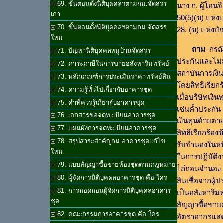
69. ขั้นตอนตั้งนิติบุคคลฯตามกม.จัดสรร
นาง ก. ผู้โอน
เก่า
50(5)(ข) แห่
70. ขั้นตอนตั้งนิติบุคคลฯตามกม.จัดสรร
28. (ข) แห่งบ
ใหม่
ถาม
กรณีบ
71. ปัญหานิติบุคคลหมู่บ้านจัดสรร
ประกันและไม่
72. ภาระภาษีในการขายอสังหาริมทรัพย์
สถาบันการเงิน
73. หลักเกณฑ์การประเมินราคาทรัพย์สิน
โดยสิทธิเรียกร้
74. ความรู้ทั่วไปเกี่ยวกับอาคารชุด
เมื่อบริษัทเงิ
75. คำที่ควรรู้เกี่ยวกับอาคารชุด
เช่นค้ำประกัน 
76. เอกสารขอจดทะเบียนอาคารชุด
เงินทุนด้วยต
77. แผนผังการจดทะเบียนอาคารชุด
สิทธิเรียกร้อง
78. สรุปสาระสำคัญกม.อาคารชุดแก้ไข
รับจำนองในหนี
ใหม่
ในการปฎิบัติง
79. แบบสัญญาซื้อขายห้องชุดตามกฎหมาย
ไถ่ถอนจำนอง บ
80. ผู้จัดการนิติบุคคลอาคารชุด คือ ใคร
สินเชื่อจากผู้ป
81. การถอดถอนผู้จัดการนิติบุคคลอาคาร
เป็นอสังหาริมท
ชุด
สัญญาซื้อขายด
82. คณะกรรมการอาคารชุด คือ ใคร
อัตราอากรแสตม