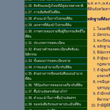
น.ส. ๓ ก.,น.ส
26. สิทธิของหญิงไทยที่มีคู่สมรสต่างชาติ
ที่ดินจังหวัดสาขา
27. การเสียสิทธิในที่ดิน
28. คำแนะนำในการไปกรมที่ดิน
หลักฐานที่ต้
29. เอกสารที่ต้องนำไปกรมที่ดิน
โฉนดที่
30. การตรวจสอบรายชื่อผู้ถือกรรมสิทธิ์ใน
บัตรประ
ที่ดิน
ทะเบียน
31. ประเภทการจดทะเบียน
หลักฐา
32. ตัวอย่างคำขอจดทะเบียนสิทธิและ
พินัยกรร
นิติกรรม
ถ้าผู้ข
33. ขั้นตอนการจดทะเบียนขาย
กฎหมา
34. การมอบอำนาจเกี่ยวกับที่ดิน
ถ้าผู้ข
35. ตัวอย่างการเขียนหนังสือมอบอำนาจ
มรดกหร
ที่ดิน
กรณีบุต
36. วิธีป้องกันการหลอกลวงเกี่ยวกับที่ดิน
บุตรบุ
37. ซื้อบ้านจัดสรรดีอย่างไร?
ถ้ามีกร
38. คำแนะนำในการซื้อบ้านจัดสรร
พิพากษา
39. ขอหนังสือรับรองราคาประเมินที่ดิน
ถ้ามีผู