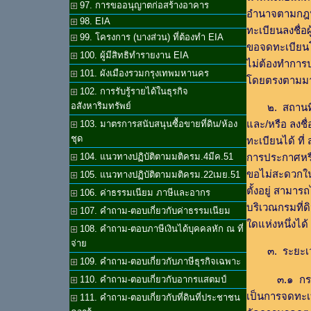
97. การขออนุญาตก่อสร้างอาคาร
อำนาจตามกฎหมา
98. EIA
ทะเบียนลงชื่อ
99. โครงการ (บางส่วน) ที่ต้องทำ EIA
ขอจดทะเบียนโ
100. ผู้มีสิทธิทำรายงาน EIA
ไม่ต้องทำกา
101. ผังเมืองรวมกรุงเทพมหานคร
โดยตรงตามมา
102. การรับรู้รายได้ในธุรกิจ
อสังหาริมทรัพย์
๒. สถานท
และ/หรือ ลงชื
103. มาตรการสนับสนุนซื้อขายที่ดิน/ห้อง
ชุด
ทะเบียนได้ ที่ ส
การประกาศหรือ
104. แนวทางปฏิบัติตามมติครม.4มีค.51
ขอไม่สะดวกในก
105. แนวทางปฏิบัติตามมติครม.22เมย.51
ตั้งอยู่ สามาร
106. ค่าธรรมเนียม ภาษีและอากร
บริเวณกรมที่ดิ
107. คำถาม-ตอบเกี่ยวกับค่าธรรมเนียม
ใดแห่งหนึ่งได้
108. คำถาม-ตอบภาษีเงินได้บุคคลหัก ณ ที่
จ่าย
๓. ระยะเ
109. คำถาม-ตอบเกี่ยวกับภาษีธุรกิจเฉพาะ
๓.๑ กรณียื่นค
110. คำถาม-ตอบเกี่ยวกับอากรแสตมป์
เป็นการจดทะเบ
111. คำถาม-ตอบเกี่ยวกับที่ดินที่ประชาชน