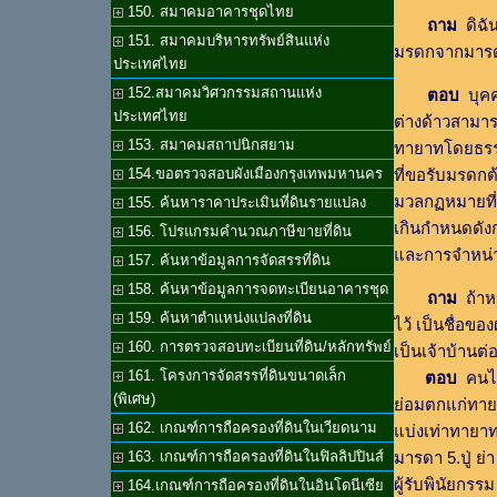
150. สมาคมอาคารชุดไทย
ถาม
ดิฉัน
151. สมาคมบริหารทรัพย์สินแห่ง
มรดกจากมารดา
ประเทศไทย
152.สมาคมวิศวกรรมสถานแห่ง
ตอบ
บุคค
ประเทศไทย
ต่างด้าวสามาร
153. สมาคมสถาปนิกสยาม
ทายาทโดยธรร
ที่ขอรับมรดกต้
154.ขอตรวจสอบผังเมืองกรุงเทพมหานคร
มวลกฏหมายที่ดิ
155. ค้นหาราคาประเมินที่ดินรายแปลง
เกินกำหนดดังก
156. โปรแกรมคำนวณภาษีขายที่ดิน
และการจำหน่า
157. ค้นหาข้อมูลการจัดสรรที่ดิน
158. ค้นหาข้อมูลการจดทะเบียนอาคารชุด
ถาม
ถ้าห
159. ค้นหาตำแหน่งแปลงที่ดิน
ไว้ เป็นชื่อข
160. การตรวจสอบทะเบียนที่ดิน/หลักทรัพย์
เป็นเจ้าบ้านต่
161. โครงการจัดสรรที่ดินขนาดเล็ก
ตอบ
คนไทย
(พิเศษ)
ย่อมตกแก่ทายา
162. เกณฑ์การถือครองที่ดินในเวียดนาม
แบ่งเท่าทายาทช
มารดา 5.ปู่ ย่
163. เกณฑ์การถือครองที่ดินในฟิลลิปปินส์
ผู้รับพินัยกรรม
164.เกณฑ์การถือครองที่ดินในอินโดนีเซีย