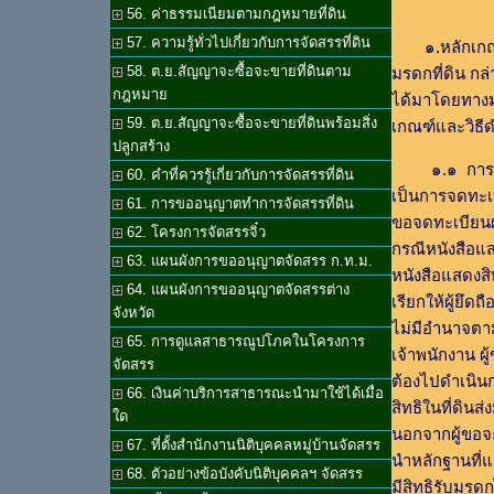
56. ค่าธรรมเนียมตามกฎหมายที่ดิน
57. ความรู้ทั่วไปเกี่ยวกับการจัดสรรที่ดิน
๑.หลักเกณ
58. ต.ย.สัญญาจะซื้อจะขายที่ดินตาม
มรดกที่ดิน กล่
กฎหมาย
ได้มาโดยทางม
59. ต.ย.สัญญาจะซื้อจะขายที่ดินพร้อมสิ่ง
เกณฑ์และวิธีด
ปลูกสร้าง
๑.๑ การจดท
60. คำที่ควรรู้เกี่ยวกับการจัดสรรที่ดิน
เป็นการจดทะเ
61. การขออนุญาตทำการจัดสรรที่ดิน
ขอจดทะเบียนผู
62. โครงการจัดสรรจิ๋ว
กรณีหนังสือแสด
63. แผนผังการขออนุญาตจัดสรร ก.ท.ม.
หนังสือแสดงสิทธ
64. แผนผังการขออนุญาตจัดสรรต่าง
เรียกให้ผู้ยึดถ
จังหวัด
ไม่มีอำนาจตามก
65. การดูแลสาธารณูปโภคในโครงการ
เจ้าพนักงาน ผู
จัดสรร
ต้องไปดำเนินก
66. เงินค่าบริการสาธารณะนำมาใช้ได้เมื่อ
สิทธิในที่ดินส
ใด
นอกจากผู้ขอจะ
67. ที่ตั้งสำนักงานนิติบุคคลหมู่บ้านจัดสรร
นำหลักฐานที่แ
68. ตัวอย่างข้อบังคับนิติบุคคลฯ จัดสรร
มีสิทธิรับมรด