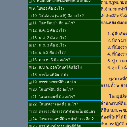
8. ที่ดินมือเปล่าต่างจากที่ดินมีโฉนด?
ตามกฎหมายหร
9. ใบจอง คือ อะไร?
ที่เจ้ามรดกท
ลำดับมีสิทธิไ
10. ใบไต่สวน (น.ส.5) คือ อะไร?
ก่อนหลัง ดังต่อ
11. ใบเหยียบย่ำ คือ อะไร?
12. ส.ค. 1 คือ อะไร?
ผู้สืบสั
13. น.ส. 2 คือ อะไร?
บิดา ม
14. น.ส. 3 คือ อะไร?
พี่น้องร
15. น.ค.3 คือ อะไร?
พี่น้องร
16. ภ.บ.ท. 5 คือ อะไร?
ปู่ ย่า 
ลุง ป้า น
17. ส.ป.ก. ออกโฉนดได้หรือไม่
18. การโอนที่ดิน ส.ป.ก.
คู่สมรสที
19. การรับมรดกที่ดิน ส.ป.ก.
ธรรมทั้ง ๖ ลำ
20. โฉนดที่ดิน คือ อะไร?
โดยผู้มีส
21. โฉนดแผนที่ คือ อะไร?
สำนักงานที่ดิ
22. โฉนดตราจอง คือ อะไร?
ที่ดิน น.ส. ๓ 
23. ตราจองที่ตราว่าได้ทำประโยชน์แล้ว
ท้องที่ใดที่ไ
24. ใบระวาง เลขที่ดิน หน้าสำรวจคือ ?
กับการปฏิบัติ
25. การได้มาซึ่งกรรมสิทธิ์ที่ดิน