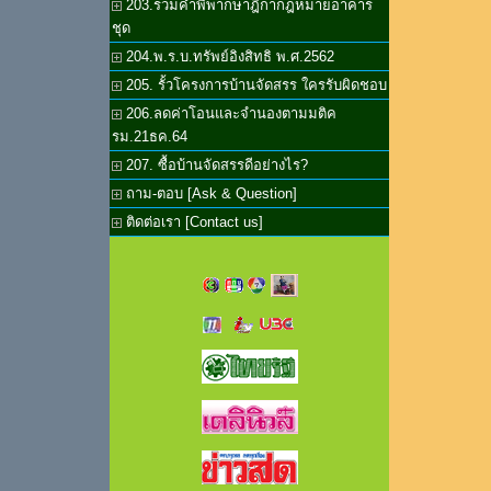
203.รวมคำพิพากษาฎีกากฎหมายอาคาร
ชุด
204.พ.ร.บ.ทรัพย์อิงสิทธิ พ.ศ.2562
205. รั้วโครงการบ้านจัดสรร ใครรับผิดชอบ
206.ลดค่าโอนและจำนองตามมติค
รม.21ธค.64
207. ซื้อบ้านจัดสรรดีอย่างไร?
ถาม-ตอบ [Ask & Question]
ติดต่อเรา [Contact us]