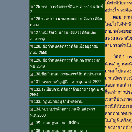
ได้ทำพินัยกรร
125.พรบ.การจัดสรรที่ดิน พ.ศ.2543 ฉบับที่
อย่างไร จะต้
2
ตอบ
ตามท
126.รวมประกาศของคณะก.ก.จัดสรรที่ดิน
โดยไม่ได้ทำพิ
กลาง
ทายาทโดยชอบ
127.หนังสือเวียนกรมฯจัดสรรที่ดินและ
แพ่งและพาณิช
อาคารชุด
สามารถดำเนินก
128. ข้อกำหนดจัดสรรที่ดินเพื่ออยู่อาศัย
กทม.2550
วิธีที่ 1.
กร
129. ข้อกำหนดจัดสรรที่ดินเกษตรกรรมก
นำหลักฐานหนัง
ทม.2549
มรดกไปแสดงต่อพน
130.ข้อกำหนดการจัดสรรที่ดินทั่วประเทศ
มรณบัตร ทะเบี
131. พระราชบัญญัติอาคารชุด พ.ศ. 2522
สอบสวนแล้ว เช
132.ระเบียบกรมที่ดินว่าด้วยอาคารชุด พ.ศ.
ก็จะทำการประ
2554
เวลาที่ประกาศ
133. กฎหมายอนุรักษ์พลังงาน
กรณีที่เป็นมร
134. พ.ร.บ.ว่าด้วยการเวนคืนอสังหาฯ
หากทายาทบางค
พ.ศ.2530
ในบัญชีเครือ
135. รวมกฎหมายภาษีที่ดิน
ของทายาทดังก
136. รวมกฎหมายควบคุมอาคาร