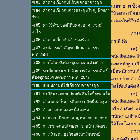
83. คำถามเกี่ยวกับนิติบุคคลอาคารชุด
แก่ทายาท ซึ่
84. คำถามเกี่ยวกับการประชุมใหญ่เจ้าของ
ให้จดทะเบียนลง
ร่วม
แสดงสิทธิในที่
85. ค่าใช้จ่ายของนิติบุคคลอาคารชุดมี
อะไร
การจดทะเบีย
86. คำถามเกี่ยวกับเจ้าของร่วม
กรณี คือ
87. สรุปสาระสำคัญระเบียบอาคารชุด
(๑) การจดทะ
พ.ศ.2554
หนังสือแสดงสิ
88. การได้มาซึ่งห้องชุดของคนต่างด้าว
และหลักฐานอื
เมื่อพนักงานเจ
89. ระเบียบกรมฯ ว่าด้วยการถือกรรมสิทธิ์
ห้องชุดของคนต่างด้าว พ.ศ. 2547
มรดกก็จะดำเนิ
90. แบบฟอร์มที่ใช้เกี่ยวกับอาคารชุด
ใดโต้แย้งคัดค
(๒) การจดทะ
91. กลวิธีตรวจสอบก่อนตัดสินใจซื้อคอนโด
หนังสือแสดงสิ
92. คำแนะนำในการถือกรรมสิทธิ์ห้องชุด
หรือคำสั่งศาลท
93. ตัวอย่างใบปลอดหนี้ห้องชุด
พนักงานเจ้าหน
94. ค่าธรรมเนียมตามกฎหมายอาคารชุด
ให้โดยไม่ต้อ
95. การตรวจสอบโฆษณาขายบ้านจัดสรร
การจดทะเบีย
96. การโฆษณาธุรกิจอสังหาริมทรัพย์
นำหนังสือแสดงส