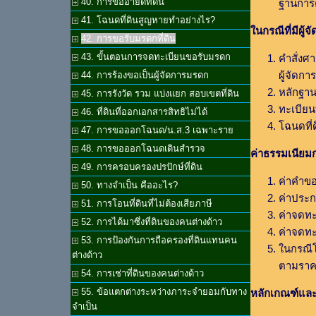
40. การขออายัดที่ดิน
ฐานการ
41. โฉนดที่ดินสูญหายทำอย่างไร?
ในกรณีที่มีผู้
42. การขอรับมรดกที่ดิน
43. ขั้นตอนการจดทะเบียนขอรับมรดก
คำสั่งศา
ผู้จัดก
44. การร้องขอเป็นผู้จัดการมรดก
หลักฐา
45. การรังวัด รวม แบ่งแยก สอบเขตที่ดิน
ทะเบียน
46. ที่ดินที่ออกเอกสารสิทธิไม่ได้
โฉนดที่
47. การขอออกโฉนด/น.ส.3 เฉพาะราย
48. การขอออกโฉนดเดินสำรวจ
ค่าธรรมเนียม
49. การครอบครองปรปักษ์ที่ดิน
ค่าคำข
50. ทางจำเป็น คืออะไร?
ค่าประ
51. การโอนที่ดินที่ไม่ต้องเสียภาษี
ค่าจดทะ
52. การได้มาซึ่งที่ดินของคนต่างด้าว
ค่าจดทะ
53. การป้องกันการถือครองที่ดินแทนคน
ในกรณีโ
ต่างด้าว
ตามราคา
54. การเช่าที่ดินของคนต่างด้าว
55. ข้อแตกต่างระหว่างภาระจำยอมกับทาง
หลักเกณฑ์และว
จำเป็น