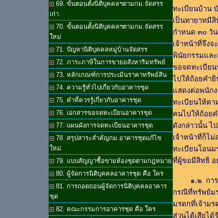
69. ขั้นตอนตั้งนิติบุคคลฯตามกม.จัดสรร
ทะเบียนบ้าน บั
เก่า
เป็นทายาทมีส
70. ขั้นตอนตั้งนิติบุคคลฯตามกม.จัดสรร
กำหนด ๓๐ วัน
ใหม่
เจ้าหน้าที่จึ
71. ปัญหานิติบุคคลหมู่บ้านจัดสรร
พินัยกรรมและ
72. ภาระภาษีในการขายอสังหาริมทรัพย์
ขอจดทะเบียนร
73. หลักเกณฑ์การประเมินราคาทรัพย์สิน
ไปให้ถ้อยคำย
74. ความรู้ทั่วไปเกี่ยวกับอาคารชุด
แสดงต่อพนักงา
75. คำที่ควรรู้เกี่ยวกับอาคารชุด
ทะเบียนให้ตาม
76. เอกสารขอจดทะเบียนอาคารชุด
คนไปให้ถ้อย
ดังกล่าวนั้น 
77. แผนผังการจดทะเบียนอาคารชุด
เจ้าหน้าที่ก็
78. สรุปสาระสำคัญกม.อาคารชุดแก้ไข
ทะเบียนโอนมร
ใหม่
ที่ผู้ขอมีสิทธิ อย
79. แบบสัญญาซื้อขายห้องชุดตามกฎหมาย
80. ผู้จัดการนิติบุคคลอาคารชุด คือ ใคร
๑.๒ การจดท
81. การถอดถอนผู้จัดการนิติบุคคลอาคาร
กรณีที่ทรัพย์
ชุด
มรดกที่เจ้ามรด
82. คณะกรรมการอาคารชุด คือ ใคร
ส่วนได้เสียได