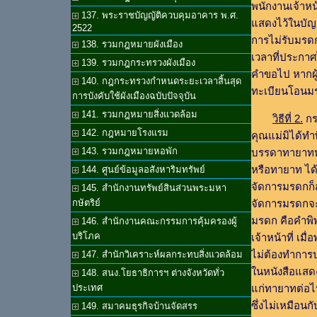
พนักงานเจ้าหน
137. พระราชบัญญัติควบคุมอาคาร พ.ศ.
แสดงไว้ในบัญ
2522
การไม่รับมรด
138. รวมกฎหมายผังเมือง
เวลาที่ประกาศ
139. รวมกฎกระทรวงผังเมือง
คำขอไป หากผู
140. กฎกระทรวงกำหนดระยะเวลาสิ้นสุด
ทะเบียนโอนมรดก
การบังคับใช้ผังเมืองฉบับปัจจุบัน
141. รวมกฎหมายสิ่งแวดล้อม
วิธีที่ 2.
กร
142. กฎหมายโรงแรม
คุณแม่มิได้ทำ
143. รวมกฎหมายหอพัก
บรรดาทายาทหรื
หรือทายาท ได้ร
144. ศูนย์ข้อมูลอสังหาริมทรัพย์
จัดการมรดกก็
145. สำนักงานทรัพย์สินส่วนพระมหา
จัดการมรดกจะต
กษัตริย์
มรดก คือคำพิพ
146. สำนักงานคณะกรรมการคุ้มครองผู้
บริโภค
เจ้าหน้าที่ เม
ไม่ต้องทำการป
147. สำนักวิเคราะห์ผลกระทบสิ่งแวดล้อม
ในหนังสือแสด
148. สนง.โยธาธิการฯ ต่างจังหวัดทั่ว
แก่ทายาทต่อไ
ประเทศ
ซึ่งไม่เหมือน
149. สมาคมธุรกิจบ้านจัดสรร