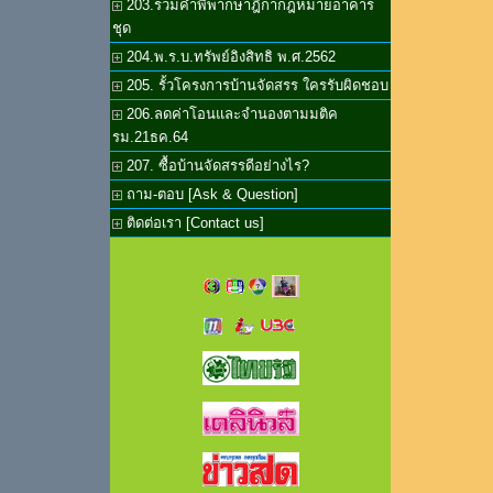
203.รวมคำพิพากษาฎีกากฎหมายอาคาร
ชุด
204.พ.ร.บ.ทรัพย์อิงสิทธิ พ.ศ.2562
205. รั้วโครงการบ้านจัดสรร ใครรับผิดชอบ
206.ลดค่าโอนและจำนองตามมติค
รม.21ธค.64
207. ซื้อบ้านจัดสรรดีอย่างไร?
ถาม-ตอบ [Ask & Question]
ติดต่อเรา [Contact us]