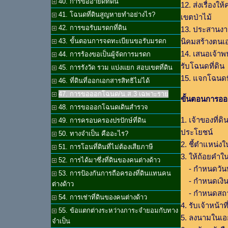
40. การขออายัดที่ดิน
12. ส่งเรื่อง
41. โฉนดที่ดินสูญหายทำอย่างไร?
เขตป่าไม้
42. การขอรับมรดกที่ดิน
13. ประสานงาน
นิคมสร้างตนเ
43. ขั้นตอนการจดทะเบียนขอรับมรดก
14. เสนอเจ้าพ
44. การร้องขอเป็นผู้จัดการมรดก
รับโฉนดที่ดิน
45. การรังวัด รวม แบ่งแยก สอบเขตที่ดิน
15. แจกโฉนดที่
46. ที่ดินที่ออกเอกสารสิทธิไม่ได้
47. การขอออกโฉนด/น.ส.3 เฉพาะราย
ขั้นตอนการออก
48. การขอออกโฉนดเดินสำรวจ
1. เจ้าของที่
49. การครอบครองปรปักษ์ที่ดิน
ประโยชน์
50. ทางจำเป็น คืออะไร?
2. ชี้ตำแหน่ง
51. การโอนที่ดินที่ไม่ต้องเสียภาษี
3. ให้ถ้อยคำใน
52. การได้มาซึ่งที่ดินของคนต่างด้าว
- กำหนดวันท
53. การป้องกันการถือครองที่ดินแทนคน
- กำหนดเงินค
ต่างด้าว
- กำหนดสถาน
54. การเช่าที่ดินของคนต่างด้าว
4. รับเจ้าหน้
55. ข้อแตกต่างระหว่างภาระจำยอมกับทาง
5. ลงนามในเอ
จำเป็น