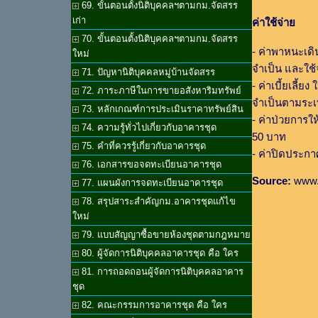
69. ขั้นตอนตั้งนิติบุคคลฯตามกม.จัดสรร
เก่า
ค่าใช้จ่าย
70. ขั้นตอนตั้งนิติบุคคลฯตามกม.จัดสรร
- ค่าพาหนะเดิ
ใหม่
จำเป็น และใช้
71. ปัญหานิติบุคคลหมู่บ้านจัดสรร
- ค่าเบี้ยเลี้ย
72. ภาระภาษีในการขายอสังหาริมทรัพย์
จำเป็นตามระเ
73. หลักเกณฑ์การประเมินราคาทรัพย์สิน
- ค่าป่วยการให
74. ความรู้ทั่วไปเกี่ยวกับอาคารชุด
50 บาท
75. คำที่ควรรู้เกี่ยวกับอาคารชุด
- ค่าปิดประกา
76. เอกสารขอจดทะเบียนอาคารชุด
Source:
www.d
77. แผนผังการจดทะเบียนอาคารชุด
78. สรุปสาระสำคัญกม.อาคารชุดแก้ไข
ใหม่
79. แบบสัญญาซื้อขายห้องชุดตามกฎหมาย
80. ผู้จัดการนิติบุคคลอาคารชุด คือ ใคร
81. การถอดถอนผู้จัดการนิติบุคคลอาคาร
ชุด
82. คณะกรรมการอาคารชุด คือ ใคร