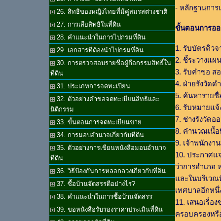
- หลักฐานการเส
26. สิทธิของหญิงไทยที่มีคู่สมรสต่างชาติ
27. การเสียสิทธิในที่ดิน
ขั้นตอนการออ
28. คำแนะนำในการไปกรมที่ดิน
1. รับบัตรคิว
29. เอกสารที่ต้องนำไปกรมที่ดิน
2. ชี้ระวางแผนท
30. การตรวจสอบรายชื่อผู้ถือกรรมสิทธิ์ใน
3. รับคำขอ ส
ที่ดิน
4. ฝ่ายรังวัดด
31. ประเภทการจดทะเบียน
5. ค้นหารายชื่
32. ตัวอย่างคำขอจดทะเบียนสิทธิและ
6. รับหมายแจ้ง
นิติกรรม
7. ช่างรังวัด
33. ขั้นตอนการจดทะเบียนขาย
8. คำนวณเนื้อท
34. การมอบอำนาจเกี่ยวกับที่ดิน
9. เจ้าพนักงา
35. ตัวอย่างการเขียนหนังสือมอบอำนาจ
10. ประกาศแจกท
ที่ดิน
ว่าการอำเภอ หร
36. วิธีป้องกันการหลอกลวงเกี่ยวกับที่ดิน
และในบริเวณที
37. ซื้อบ้านจัดสรรดีอย่างไร?
เทศบาลอีกหนึ่
38. คำแนะนำในการซื้อบ้านจัดสรร
11. เสนอเรื่อ
39. ขอหนังสือรับรองราคาประเมินที่ดิน
ครอบครองหรือก